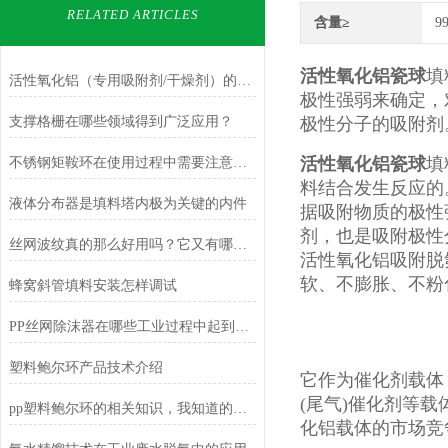
RELATED ARTICLES
含量≥
9
活性氧化铝瓷球
填
活性氧化铝（专用吸附剂/干燥剂）的介绍及案例
极性强弱来确定，
支撑格栅在哪些领域得到广泛应用？
极性分子的吸附剂
活性氧化铝瓷球
填
不锈钢矩鞍环在使用过程中需要注意哪些事项？
料结合发生反应的
液体分布器是填料塔内极为关键的内件
据吸附物质的极性
剂，也是吸附极性
丝网波纹真的那么好用吗？它又有哪些特点呢？
活性氧化铝吸附脱
软、不膨胀、不粉
蜂窝斜管填料安装怎样调试
PP丝网除沫器在哪些工业过程中起到关键作用？
塑料鲍尔环产品技术介绍
它作为催化剂载体
(尾气)催化剂等
pp塑料鲍尔环的相关知识，我知道的都在这儿了
化铝载体的市场竞