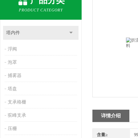
产品分类
PRODUCT CATEGORY
塔内件
浮阀
泡罩
捕雾器
塔盘
支承格栅
驼峰支承
详情介绍
压栅
含量≥
9