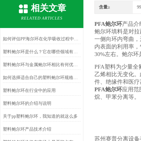
相关文章
含量≥
9
RELATED ARTICLES
PFA鲍尔环
产品介
鲍尔环填料是对拉
一侧向环内弯曲，
如何评估PP海尔环在化学吸收过程中的效率？
内表面的利用率，
塑料鲍尔环是什么？它在哪些领域有应用？
30%左右。鲍尔
塑料鲍尔环与金属鲍尔环相比有何优势？
PFA塑料为少量
乙烯相比无变化。
如何选择适合自己的塑料鲍尔环规格和型号？
件、绝缘件和医疗
PFA鲍尔环
应用范
塑料鲍尔环在行业中的应用
烷、甲苯分离等。
塑料鲍尔环的介绍与说明
关于pp塑料鲍尔环，我知道的就这么多
塑料鲍尔环产品技术介绍
苏州赛普分离设备