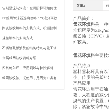
含量≥
9
告别壁流与沟流：金属阶梯环如何优化塔内气液分布均匀性？
产品简介：
PP丝网除沫器选购攻略：气液分离效果与选型技巧详解
雪花环填料
是一种
陶瓷波纹填料的安装方式、积垢控制与清洗维护方法
堆积密度为51kg
氯乙烯（CPVC
规整填料的安装方式
许较高。
不锈钢孔板波纹的结构特点与化工塔内件应用
雪花环填料
主要技
金属丝网波纹填料介绍
产品特点
四氟鲍尔环：应用领域与特性解析
塑料雪花环具有以
小、传质的是塑料
丝网波纹被广泛使用，是因为它具有的这些特性！
产品应用
雪花环适用于石油
箱，大程度的减少
溴气的生产装置，
除，紧急故障中气