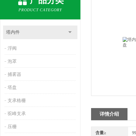
产品分类
PRODUCT CATEGORY
塔内件
浮阀
泡罩
捕雾器
塔盘
支承格栅
驼峰支承
详情介绍
压栅
含量≥
9