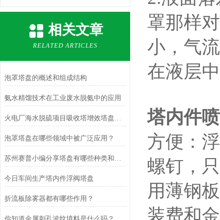
罩那样对
相关文章
小，气流
RELATED ARTICLES
在液层中
泡罩塔盘的概述和组成结构
氨水精馏技术在工业废水脱氨中的应用
塔内件喷
火电厂海水脱硫项目吸收塔增效塔盘（规整填料）
方便：浮
泡罩塔盘在哪些领域中被广泛应用？
苏州赛普小编分享塔盘有哪些种类和特点优点
螺钉，只
今日车间生产塔内件浮阀塔盘
用薄钢板
折流板除雾器都有哪些作用？
装费和金
你知道金属刺孔波纹填料是什么吗？