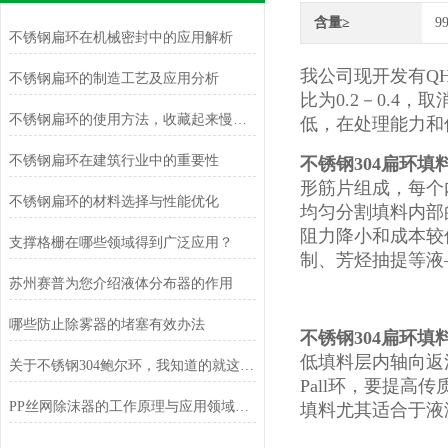
含量≥
9
不锈钢扁环在机械密封中的应用解析
我公司现开发有QH
不锈钢扁环的制造工艺及应用分析
比为0.2－0.
不锈钢扁环的使用方法，收藏起来慢慢看！
低，在处理能力和
不锈钢扁环在建筑行业中的重要性
不锈钢304扁环填
形筋片组成，每个
不锈钢扁环的材料选择与性能优化
均匀分割填料内部
阻力降小和成本较
支撑格栅在哪些领域得到广泛应用？
制、芳烃抽提等液
苏州赛普为您介绍液体分布器的作用
哪些防止除雾器的堵塞有效办法
不锈钢304扁环填
低填料层内轴向返
关于不锈钢304鲍尔环，我知道的就这么多
Pall环，要提高
PP丝网除沫器的工作原理与应用领域分析
填料尤其适合于液