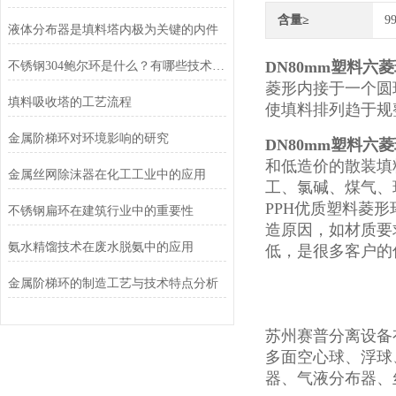
含量≥
9
液体分布器是填料塔内极为关键的内件
DN80mm塑料六
不锈钢304鲍尔环是什么？有哪些技术特点？
菱形内接于一个圆
填料吸收塔的工艺流程
使填料排列趋于规
金属阶梯环对环境影响的研究
DN80mm塑料六
和低造价的散装填
金属丝网除沫器在化工工业中的应用
工、氯碱、煤气、
PPH优质塑料菱形
不锈钢扁环在建筑行业中的重要性
造原因，如材质要
氨水精馏技术在废水脱氨中的应用
低，是很多客户的
金属阶梯环的制造工艺与技术特点分析
苏州赛普分离设备
多面空心球、浮球
器、气液分布器、