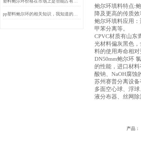
塑料鲍尔环价格在市场上是否能占有一席之地
鲍尔环填料特点:
降及更高的传质效
pp塑料鲍尔环的相关知识，我知道的都在这儿了
鲍尔环填料应用：
甲苯分离等。
CPVC材质有山
光材料偏灰黑色，
料的使用寿命相对
DN50mm鲍尔环
的性能，进口材料
酸钠、NaOH腐
苏州赛普分离设备
多面空心球、浮球
液分布器、丝网除
产品：