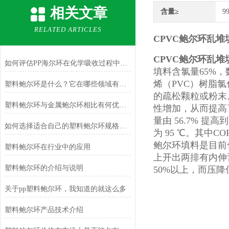
相关文章
含量≥
9
RELATED ARTICLES
CPVC鲍尔环乱堆
CPVC鲍尔环乱堆
如何评估PP海尔环在化学吸收过程中的效率？
填料含氯量65%，
烯（PVC）树脂
塑料鲍尔环是什么？它在哪些领域有应用？
的疏松颗粒或粉末
塑料鲍尔环与金属鲍尔环相比有何优势？
性增加，从而提高
量由 56.7% 提高
如何选择适合自己的塑料鲍尔环规格和型号？
为 95 ℃。其中C
鲍尔环填料是目前
塑料鲍尔环在行业中的应用
上开出两排有内伸
塑料鲍尔环的介绍与说明
50%以上，而压降
关于pp塑料鲍尔环，我知道的就这么多
塑料鲍尔环产品技术介绍