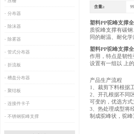
压栅
含量≥
9
分布器
塑料PP驼峰支撑
除沫器
质驼峰支撑有碳钢、
同的耐温、耐化学
除雾器
塑料PP驼峰支撑
管式分布器
作用，特点是韧性
设置有一组以 上的
折流板
槽盘分布器
产品生产流程
1、裁剪下料根据
聚结板
2、开孔根据不同
可变的，优选方式为
连接件卡子
3、热处理成型将
制成驼峰状，驼峰顶部
不锈钢驼峰支撑