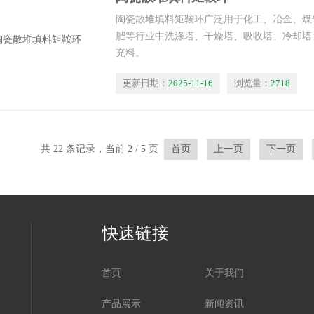
陶瓷散堆填料矩鞍环广泛用于化工、冶金、煤
肥等行业中洗涤塔、干燥塔、吸收塔、冷却塔
充料。
更新日期：
2025-11-16
浏览量：
2718
共 22 条记录，当前 2 / 5 页
首页
上一页
下一页
快速链接
首页
关于我们
产品展示
新闻资讯