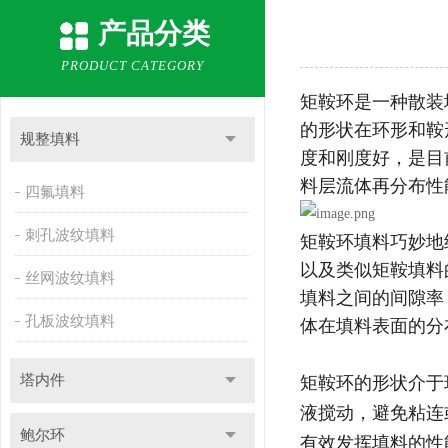
产品分类
PRODUCT CATEGORY
矩鞍环是一种散装
的形状在环形和鞍
规整填料
度和刚度好，是目
料层流体再分布性
四氟填料
刺孔波纹填料
矩鞍环填料巧妙地
以及类似矩鞍填料
丝网波纹填料
填料之间的间隙率
孔板波纹填料
体在填料表面的分
塔内件
矩鞍环的形状介于
液搅动，避免粘连
鲍尔环
有效发挥填料的性