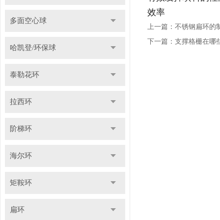
效率
多面空心球
上一篇：
不锈钢扁环的
下一篇：
支撑格栅在哪
哈凯登/环保球
泰勒花环
拉西环
阶梯环
海尔环
矩鞍环
扁环