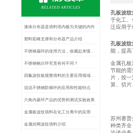
RELATED ARTICLES
孔板波纹
于化工、
泛应用于
液体分布器是填料塔内极为关键的内件
塑料驼峰支撑和分布器产品介绍
孔板波纹
能，提高
不锈钢扁环的使用方法，收藏起来慢慢看！
金属孔板
不锈钢鲍尔环究竟有何不同？
节能的需
四氟波纹板规整填料的主要应用领域有哪些？
片，按一
算、切片
说说不锈钢阶梯环的应用和性能特点
六角内菱环产品的优势和测试实验效果
金属板波纹填料在化工分离中的应用
苏州赛普
金属丝网波纹填料介绍
种类齐全
洽谈业务