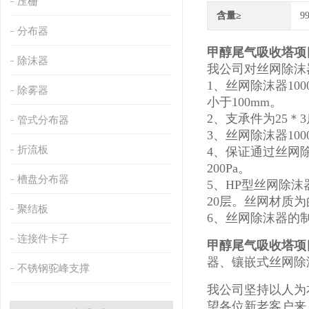
压栅
含量≥
9
分布器
甲醇尾气吸收塔项
除沫器
我公司对丝网除沫
1、丝网除沫器10
除雾器
小于100mm。
2、支承件为25＊
管式分布器
3、丝网除沫器10
折流板
4、保证通过丝网
200Pa。
槽盘分布器
5、HP型丝网除
20层。丝网材质为
聚结板
6、丝网除沫器的制作
连接件卡子
甲醇尾气吸收塔项
器、镶嵌式丝网除
不锈钢驼峰支撑
我公司坚持以人为
望各位新老客户来