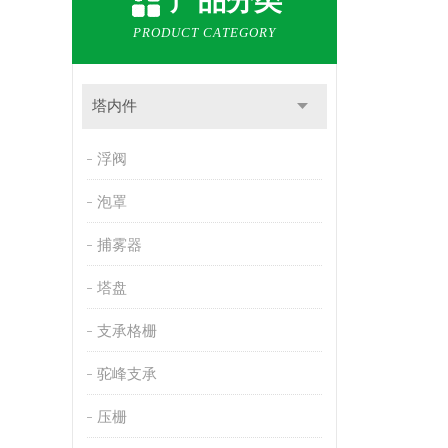
产品分类
PRODUCT CATEGORY
塔内件
浮阀
泡罩
捕雾器
塔盘
支承格栅
驼峰支承
压栅