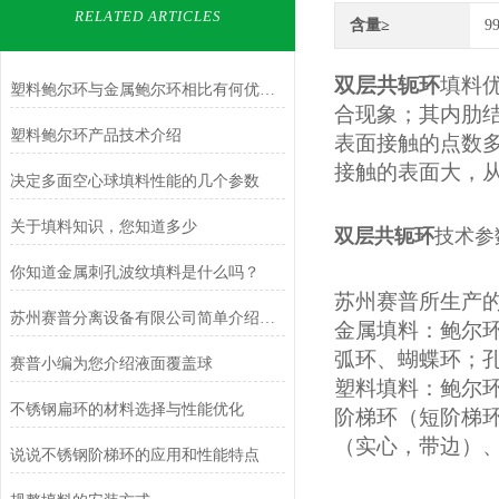
RELATED ARTICLES
含量≥
9
双层共轭环
填料
塑料鲍尔环与金属鲍尔环相比有何优势？
合现象；其内肋
塑料鲍尔环产品技术介绍
表面接触的点数
接触的表面大，
决定多面空心球填料性能的几个参数
关于填料知识，您知道多少
双层共轭环
技术参
你知道金属刺孔波纹填料是什么吗？
苏州赛普所生产
苏州赛普分离设备有限公司简单介绍下丝网波纹填料
金属填料：鲍尔
弧环、蝴蝶环；
赛普小编为您介绍液面覆盖球
塑料填料：鲍尔
不锈钢扁环的材料选择与性能优化
阶梯环（短阶梯
（实心，带边）
说说不锈钢阶梯环的应用和性能特点