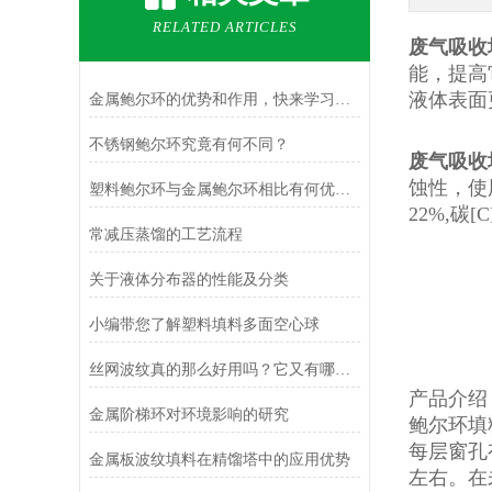
RELATED ARTICLES
废气吸收
能，提高
液体表面
金属鲍尔环的优势和作用，快来学习一下
不锈钢鲍尔环究竟有何不同？
废气吸收
蚀性，使用
塑料鲍尔环与金属鲍尔环相比有何优势？
22%,碳[
常减压蒸馏的工艺流程
关于液体分布器的性能及分类
小编带您了解塑料填料多面空心球
丝网波纹真的那么好用吗？它又有哪些特点呢？
产品介绍
金属阶梯环对环境影响的研究
鲍尔环填
每层窗孔
金属板波纹填料在精馏塔中的应用优势
左右。在