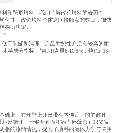
填料和鞍形填料，我们了解改善填料的表面性
均匀性，改进填料个体之间接触点的数目，加快
结构所决定。
，便于装缷和清理。产品耐酸性介质有较高的耐
分指标：镍[Ni]含量8-10.5%，铬[Cr]18-
基础上，在环壁上开出带有内伸舌叶的的窗孔，
相反错开，一般开孔面积约占环壁总面积35%
两相的流动情况，提高了填料的流体力学与传质