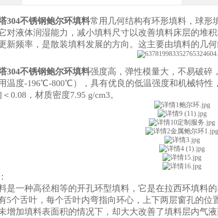
塔304不锈钢鲍尔环填料
常用几何结构有环形填料，球形
它对液体润湿能力，减小填料尺寸以改善填料床层的堆积
更新频率，是散装填料发展的方向。这主要由填料的几何
塔304不锈钢鲍尔环填料
强度高，弹性模量大，不易破碎
温度-196℃-800℃），具有优良的低温强度和机械特性，化学成
C]＜0.08，材质密度7.95 g/cm3。
：
料是一种高径相等的开孔环型填料，它是在拉西环填料的
有5个舌叶，每个舌叶内弯指向环心，上下两层窗孔的位置
未增加填料表面积的情况下，却大大改善了填料层内气液