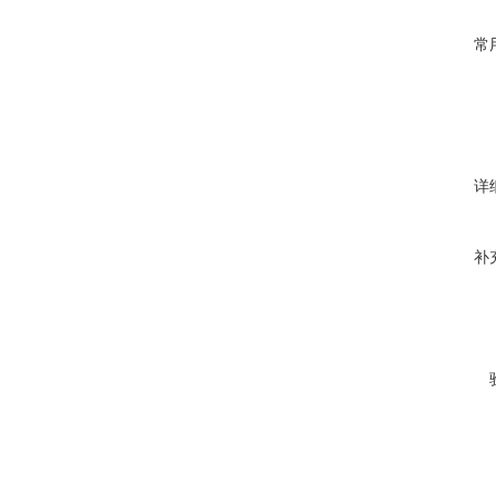
常
详
补