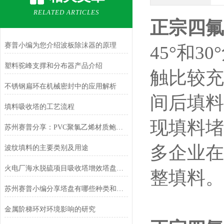
RELATED ARTICLES
正宗四氟
赛普小编为您介绍波板除沫器的原理
45°和
塑料驼峰支撑和分布器产品介绍
触比较充
不锈钢扁环在机械密封中的应用解析
间后填料
填料吸收塔的工艺流程
现填料堵
苏州赛普分享：PVC聚氯乙烯材质鲍尔环填料的特点及应用
多企业在
波纹填料的主要类别及用途
火电厂海水脱硫项目吸收塔增效塔盘（规整填料）
整填料
苏州赛普小编分享塔盘有哪些种类和特点优点
金属阶梯环对环境影响的研究