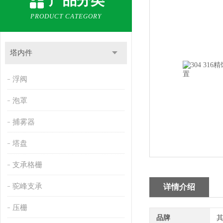
产品分类
PRODUCT CATEGORY
塔内件
浮阀
泡罩
捕雾器
塔盘
支承格栅
驼峰支承
详情介绍
压栅
品牌