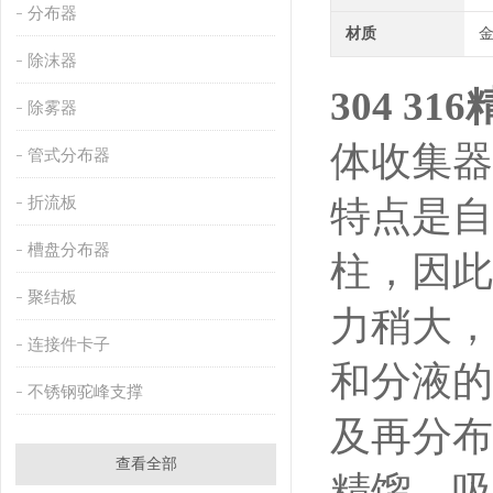
分布器
材质
除沫器
304 
除雾器
体收集器
管式分布器
折流板
特点是自
槽盘分布器
柱，因此
聚结板
力稍大，
连接件卡子
和分液的
不锈钢驼峰支撑
及再分布
查看全部
精馏、吸