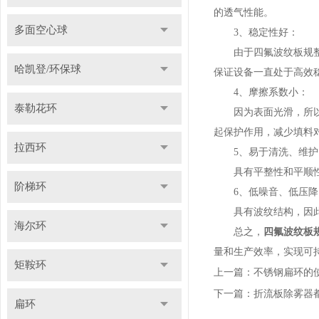
的透气性能。
多面空心球
3、稳定性好：
由于四氟波纹板规整填
哈凯登/环保球
保证设备一直处于高效
4、摩擦系数小：
泰勒花环
因为表面光滑，所以摩
起保护作用，减少填料
拉西环
5、易于清洗、维护
具有平整性和平顺性，
阶梯环
6、低噪音、低压降
具有波纹结构，因此在
海尔环
总之，
四氟波纹板
量和生产效率，实现可
矩鞍环
上一篇：
不锈钢扁环的
下一篇：
折流板除雾器
扁环