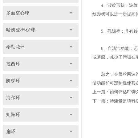
4、波纹形状：波纹形
多面空心球
纹形状可以进一步提高
哈凯登/环保球
5、孔隙率：具有较高
泰勒花环
6、自清洁功能：还具
成薄膜，减少了污垢在
拉西环
总之，金属丝网波纹填
阶梯环
洁功能和可定制性使其
上一篇：
如何评估PP
海尔环
下一篇：
持液量是填料
矩鞍环
扁环