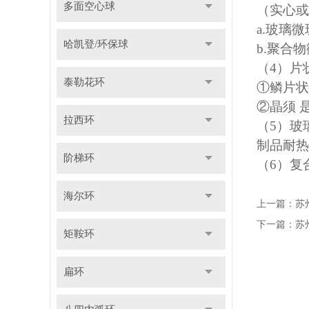
多面空心球
（实心或
a.玻璃
哈凯登/环保球
b.聚
（
4）片
泰勒花环
①鳞片
②晶须
拉西环
（
5）玻
制品耐
阶梯环
（
6）复
海尔环
上一篇：
苏
下一篇：
苏
矩鞍环
扁环