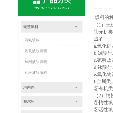
产品分类
PRODUCT CATEGORY
填料的
（
1）
规整填料
①无机类
成的。
四氟填料
a.氧化
刺孔波纹填料
b.碳酸
c.硫酸
丝网波纹填料
d.钛酸盐
孔板波纹填料
e.氧化
f.金
塔内件
②有机类
（
2）
鲍尔环
①惰性
②活性填