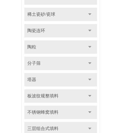
稀土瓷砂/瓷球
陶瓷连环
陶粒
分子筛
塔器
板波纹规整填料
不锈钢蜂窝填料
三层组合式填料