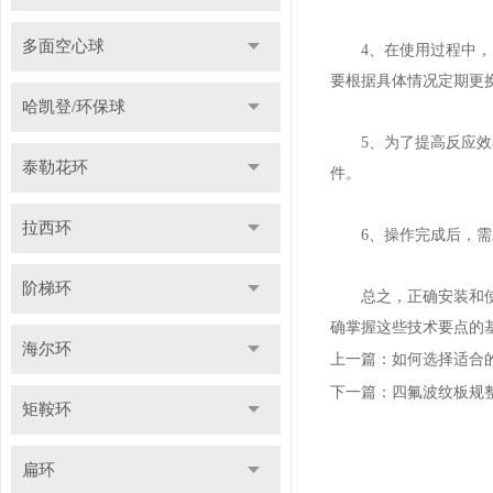
多面空心球
4、在使用过程中，需
要根据具体情况定期更
哈凯登/环保球
5、为了提高反应效率
泰勒花环
件。
拉西环
6、操作完成后，需对
阶梯环
总之，正确安装和
确掌握这些技术要点的
海尔环
上一篇：
如何选择适合
下一篇：
四氟波纹板规
矩鞍环
扁环