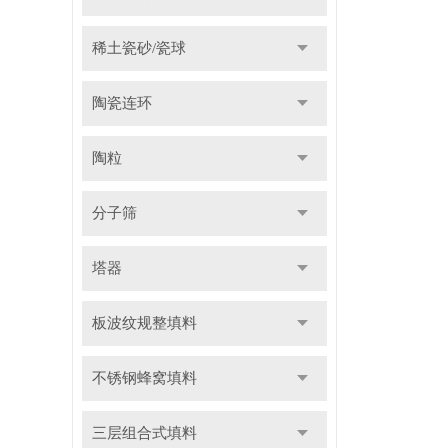
稀土瓷砂/瓷球
陶瓷连环
陶粒
分子筛
塔器
板波纹规整填料
不锈钢蜂窝填料
三层组合式填料