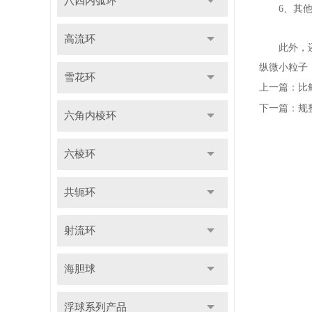
八四内弧环
6、其他
高流环
此外，还在
纵微小粒子
雪花环
上一篇：
比
下一篇：
规
六角内棱环
六棱环
共轭环
射流环
海胆球
浮球系列产品