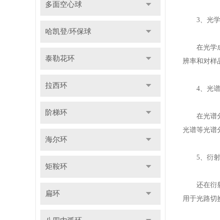
多面空心球
3、光学
哈凯登/环保球
在光学成像
泰勒花环
辨率和对样
拉西环
4、光谱
阶梯环
在光谱分析
光谱等光谱
海尔环
5、衍射
矩鞍环
还在衍射光
扁环
用于光路切