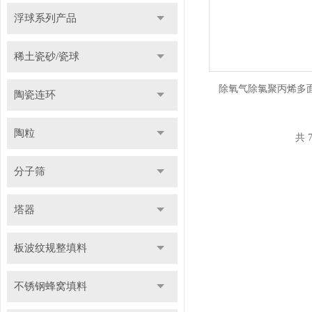
浮球系列产品
稀土瓷砂/瓷球
除氧气除氯聚丙烯多面
陶瓷连环
陶粒
共 
分子筛
塔器
板波纹规整填料
不锈钢蜂窝填料