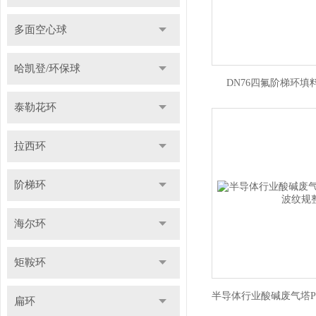
多面空心球
哈凯登/环保球
DN76四氟阶梯环填料
泰勒花环
拉西环
阶梯环
海尔环
矩鞍环
扁环